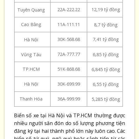
22A-222.22
12,19 tỷ đồng
Tuyên Quang
Cao Bằng
11A-111.11
8,7 tỷ đồng
30K-568.68
7,41 tỷ đồng
Hà Nội
72A-777.77
Vũng Tàu
6,85 tỷ đồng
TP.HCM
51K-868.68
6,845 tỷ đồng
Hà Nội
30K-699.99
6,55 tỷ đồng
Thanh Hóa
36A-999.99
5,285 tỷ đồng
Biển số xe tại Hà Nội và TP.HCM thường được
nhiều người săn đón do số lượng phương tiện
đăng ký tại hai thành phố lớn này luôn cao. Các
biển số tứ quý, ngũ quý hoặc sảnh tiến từ các