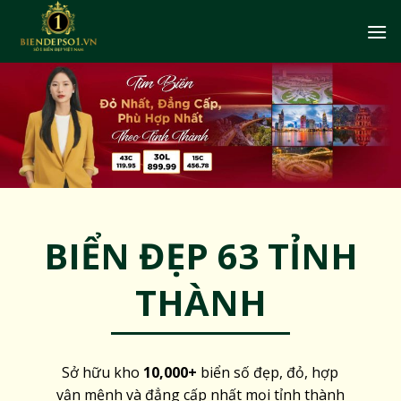
Bỏ
qua
nội
dung
BIỂN ĐẸP 63 TỈNH
THÀNH
Sở hữu kho
10,000+
biển số đẹp, đỏ, hợp
vận mệnh và đẳng cấp nhất mọi tỉnh thành