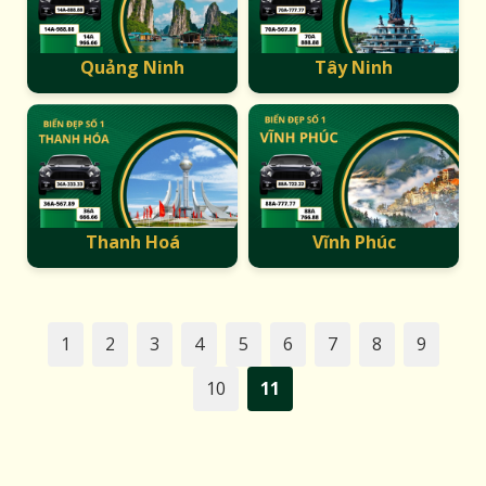
Quảng Ninh
Tây Ninh
Thanh Hoá
Vĩnh Phúc
1
2
3
4
5
6
7
8
9
10
11