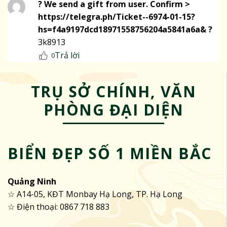
? We send a gift from user. Confirm >
https://telegra.ph/Ticket--6974-01-15?
hs=f4a9197dcd18971558756204a5841a6a& ?
3k8913
Trả lời
0
TRỤ SỞ CHÍNH, VĂN
PHÒNG ĐẠI DIỆN
BIỂN ĐẸP SỐ 1 MIỀN BẮC
Quảng Ninh
☆ A14-05, KĐT Monbay Hạ Long, TP. Hạ Long
☆ Điện thoại: 0867 718 883