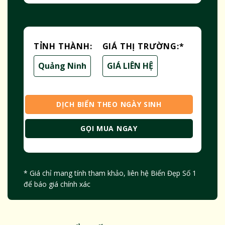
TỈNH THÀNH:
GIÁ THỊ TRƯỜNG:
*
Quảng Ninh
GIÁ LIÊN HỆ
DỊCH BIỂN THEO NGÀY SINH
GỌI MUA NGAY
* Giá chỉ mang tính tham khảo, liên hệ Biển Đẹp Số 1
để báo giá chính xác