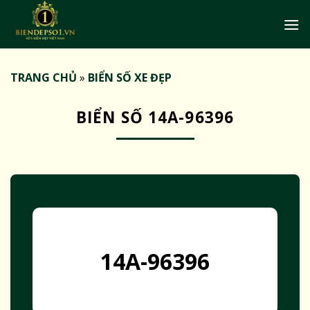
Bỏ
qua
nội
dung
TRANG CHỦ
»
BIỂN SỐ XE ĐẸP
BIỂN SỐ 14A-96396
14A-96396