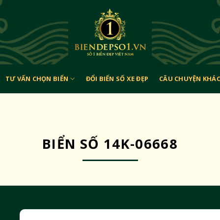
TƯ VẤN CHỌN BIỂN
ĐỔI BIỂN SỐ XE ĐẸP
CÂU CHUYỆN KHÁ
BIỂN SỐ 14K-06668