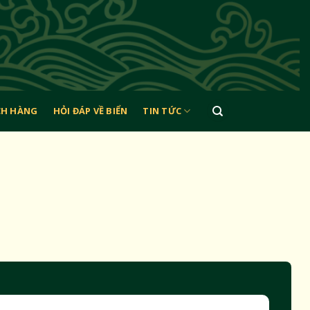
CH HÀNG
HỎI ĐÁP VỀ BIỂN
TIN TỨC