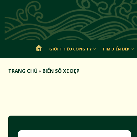
Bỏ
qua
nội
dung
GIỚI THIỆU CÔNG TY
TÌM BIỂN ĐẸP
TRANG
CHỦ
TRANG CHỦ
»
BIỂN SỐ XE ĐẸP