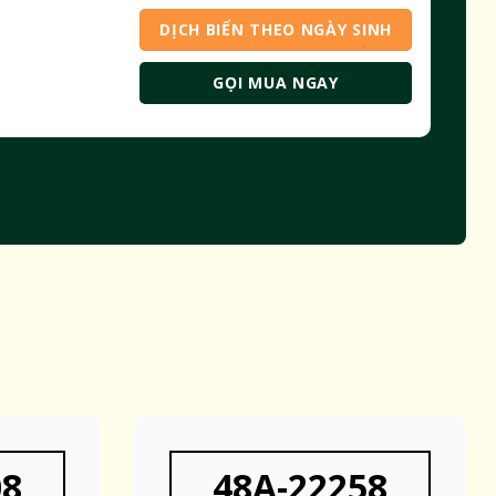
DỊCH BIỂN THEO NGÀY SINH
GỌI MUA NGAY
08
48A-22258