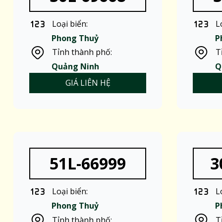
Loại biển:
L
Phong Thuỷ
P
Tỉnh thành phố:
T
Quảng Ninh
Q
GIÁ LIÊN HỆ
51L-66999
3
Loại biển:
L
Phong Thuỷ
P
Tỉnh thành phố:
T