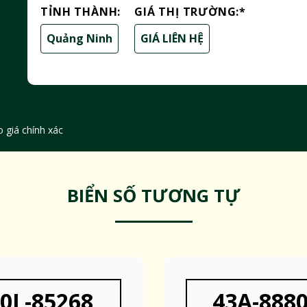
TỈNH THÀNH:
GIÁ THỊ TRƯỜNG:
*
Quảng Ninh
GIÁ LIÊN HỆ
 giá chính xác
BIỂN SỐ TƯƠNG TỰ
0L-85268
43A-888