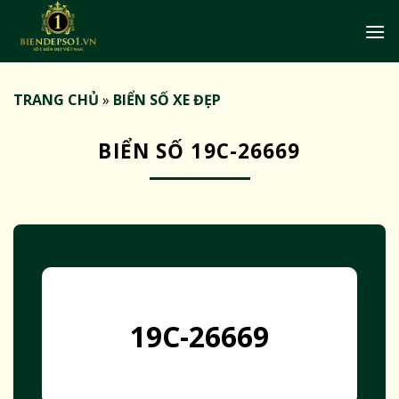
Bỏ
qua
nội
dung
TRANG CHỦ
»
BIỂN SỐ XE ĐẸP
BIỂN SỐ 19C-26669
19C-26669