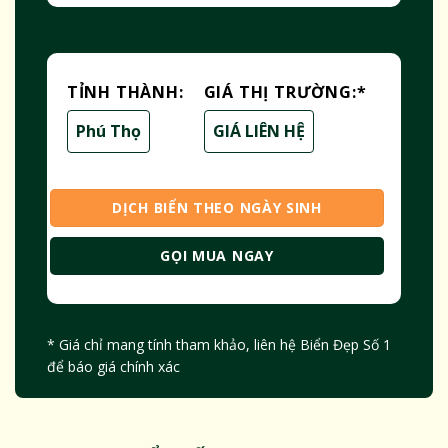
TỈNH THÀNH:
GIÁ THỊ TRƯỜNG:
*
Phú Thọ
GIÁ LIÊN HỆ
DỊCH BIỂN THEO NGÀY SINH
GỌI MUA NGAY
* Giá chỉ mang tính tham khảo, liên hệ Biển Đẹp Số 1
để báo giá chính xác