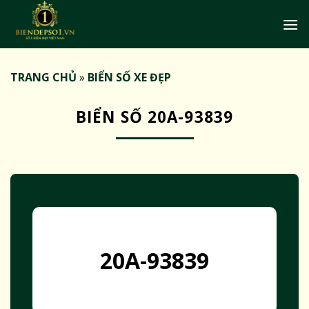
Bỏ
qua
nội
dung
TRANG CHỦ
»
BIỂN SỐ XE ĐẸP
BIỂN SỐ 20A-93839
20A-93839