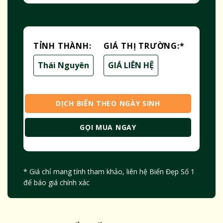
TỈNH THÀNH:
GIÁ THỊ TRƯỜNG:
*
Thái Nguyên
GIÁ LIÊN HỆ
DỊCH BIỂN THEO NGÀY SINH
GỌI MUA NGAY
* Giá chỉ mang tính tham khảo, liên hệ Biển Đẹp Số 1
để báo giá chính xác