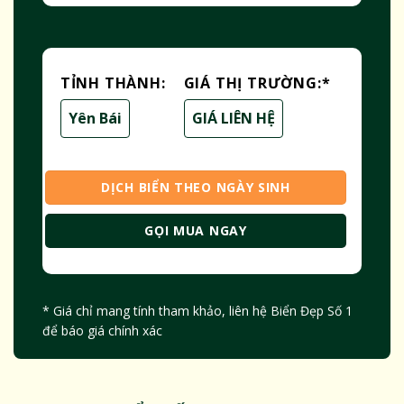
TỈNH THÀNH:
GIÁ THỊ TRƯỜNG:
*
Yên Bái
GIÁ LIÊN HỆ
DỊCH BIỂN THEO NGÀY SINH
GỌI MUA NGAY
* Giá chỉ mang tính tham khảo, liên hệ Biển Đẹp Số 1
để báo giá chính xác