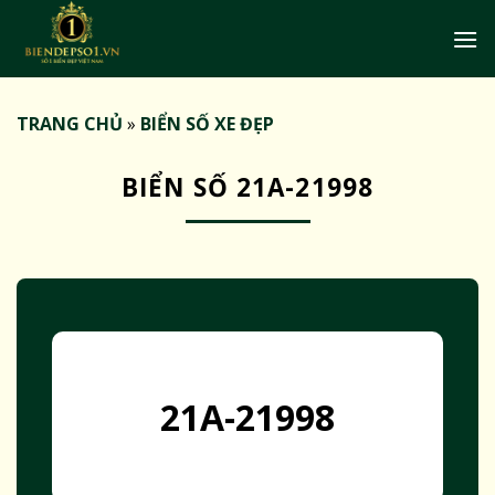
Bỏ
qua
nội
dung
TRANG CHỦ
»
BIỂN SỐ XE ĐẸP
BIỂN SỐ 21A-21998
21A-21998