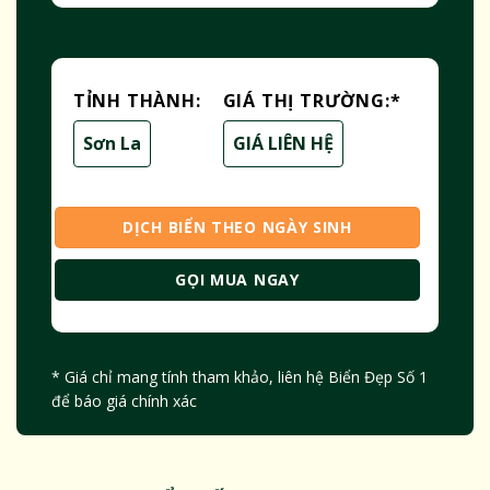
TỈNH THÀNH:
GIÁ THỊ TRƯỜNG:
*
Sơn La
GIÁ LIÊN HỆ
DỊCH BIỂN THEO NGÀY SINH
GỌI MUA NGAY
* Giá chỉ mang tính tham khảo, liên hệ Biển Đẹp Số 1
để báo giá chính xác