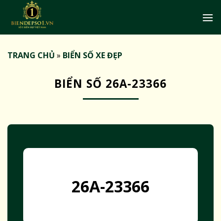
Bỏ
qua
nội
dung
TRANG CHỦ
»
BIỂN SỐ XE ĐẸP
BIỂN SỐ 26A-23366
26A-23366