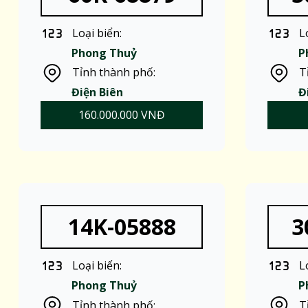
Loại biển:
L
Phong Thuỷ
P
Tỉnh thành phố:
T
Điện Biên
Đ
160.000.000 VNĐ
14K-05888
3
Loại biển:
L
Phong Thuỷ
P
Tỉnh thành phố:
T