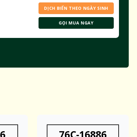
DỊCH BIỂN THEO NGÀY SINH
GỌI MUA NGAY
86
76C-16886