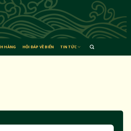
CH HÀNG
HỎI ĐÁP VỀ BIỂN
TIN TỨC