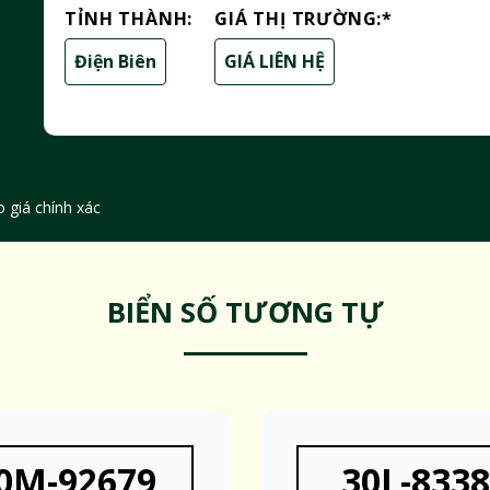
TỈNH THÀNH:
GIÁ THỊ TRƯỜNG:
*
Điện Biên
GIÁ LIÊN HỆ
 giá chính xác
BIỂN SỐ TƯƠNG TỰ
0M-92679
30L-833