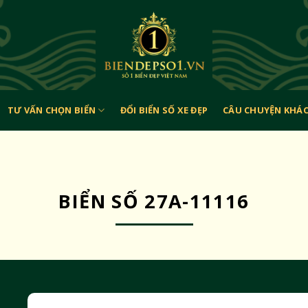
TƯ VẤN CHỌN BIỂN
ĐỔI BIỂN SỐ XE ĐẸP
CÂU CHUYỆN KHÁ
BIỂN SỐ 27A-11116