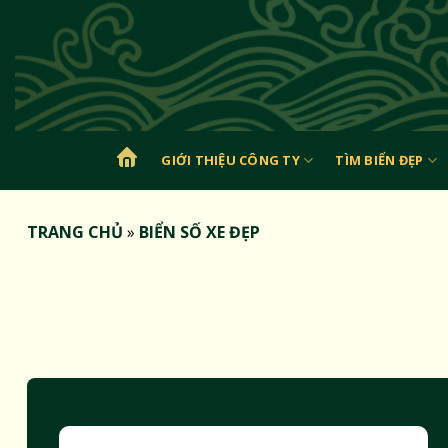
Bỏ
qua
nội
dung
GIỚI THIỆU CÔNG TY
TÌM BIỂN ĐẸP
TRANG
CHỦ
TRANG CHỦ
»
BIỂN SỐ XE ĐẸP