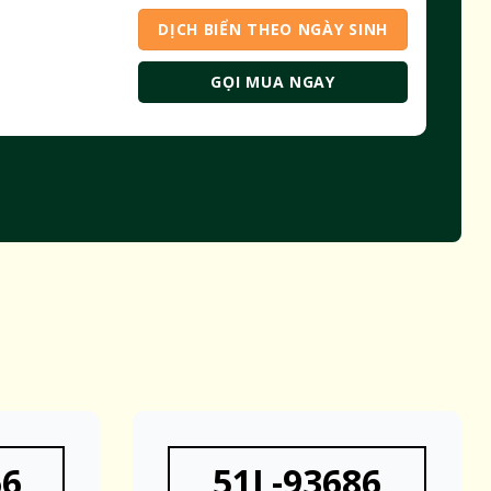
DỊCH BIỂN THEO NGÀY SINH
GỌI MUA NGAY
66
51L-93686