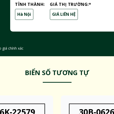
TỈNH THÀNH:
GIÁ THỊ TRƯỜNG:
*
Hà Nội
GIÁ LIÊN HỆ
 giá chính xác
BIỂN SỐ TƯƠNG TỰ
6K-22579
30B-062