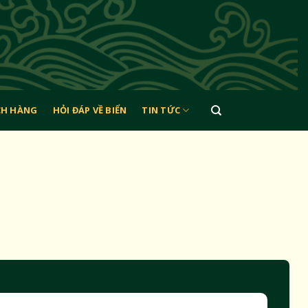
CH HÀNG
HỎI ĐÁP VỀ BIỂN
TIN TỨC