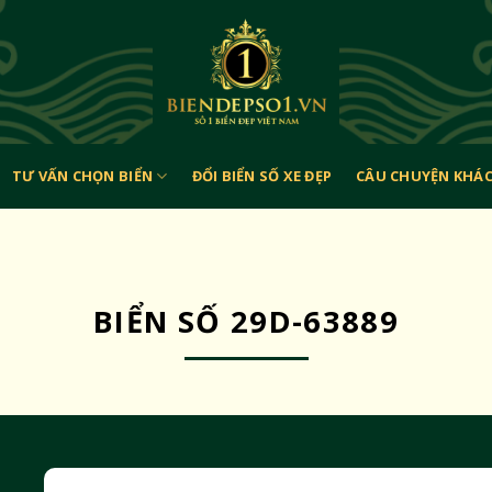
TƯ VẤN CHỌN BIỂN
ĐỔI BIỂN SỐ XE ĐẸP
CÂU CHUYỆN KHÁ
BIỂN SỐ 29D-63889