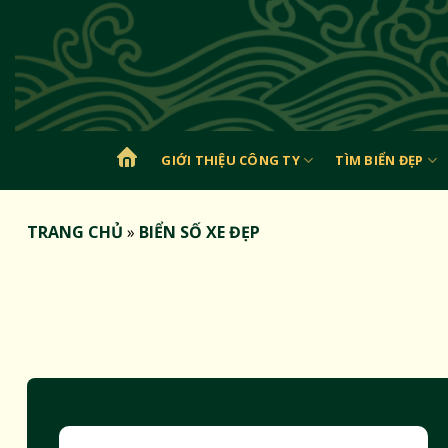
Bỏ
qua
nội
dung
GIỚI THIỆU CÔNG TY
TÌM BIỂN ĐẸP
TRANG
CHỦ
TRANG CHỦ
»
BIỂN SỐ XE ĐẸP