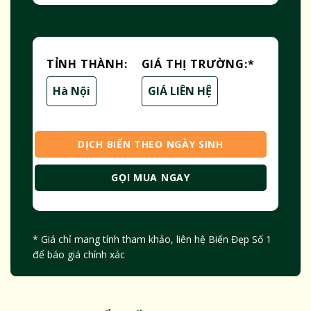
TỈNH THÀNH:
GIÁ THỊ TRƯỜNG:
*
Hà Nội
GIÁ LIÊN HỆ
DỊCH BIỂN THEO NGÀY SINH
GỌI MUA NGAY
* Giá chỉ mang tính tham khảo, liên hệ Biển Đẹp Số 1
để báo giá chính xác