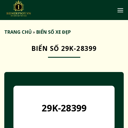
Bỏ
qua
nội
dung
TRANG CHỦ
»
BIỂN SỐ XE ĐẸP
BIỂN SỐ 29K-28399
29K-28399