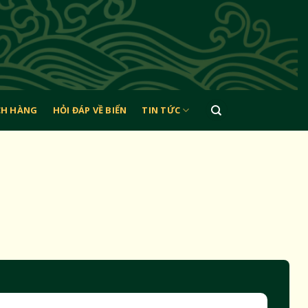
CH HÀNG
HỎI ĐÁP VỀ BIỂN
TIN TỨC