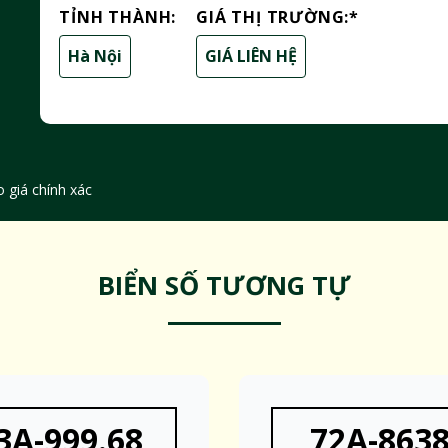
TỈNH THÀNH:
GIÁ THỊ TRƯỜNG:
*
Hà Nội
GIÁ LIÊN HỆ
 giá chính xác
BIỂN SỐ TƯƠNG TỰ
3A-999.68
72A-863