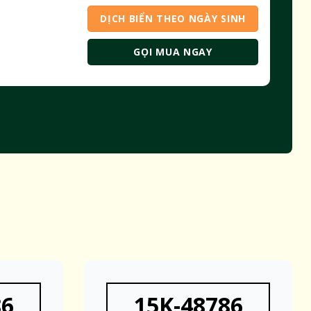
DỊCH BIỂN THEO NGÀY SINH
GỌI MUA NGAY
86
15K-48786