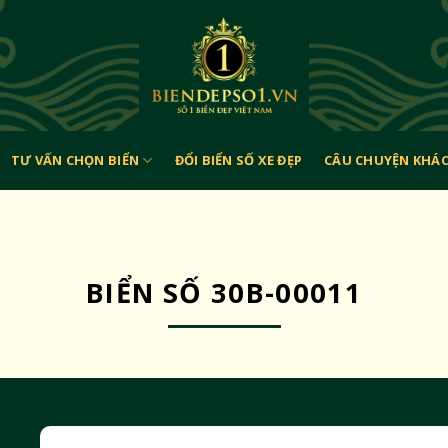
TƯ VẤN CHỌN BIỂN
ĐỔI BIỂN SỐ XE ĐẸP
CÂU CHUYỆN KHÁ
BIỂN SỐ 30B-00011