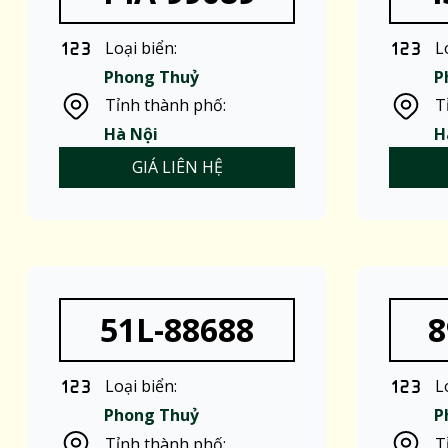
Loại biển:
L
Phong Thuỷ
P
Tỉnh thành phố:
T
Hà Nội
H
GIÁ LIÊN HỆ
51L-88688
8
Loại biển:
L
Phong Thuỷ
P
Tỉnh thành phố:
T