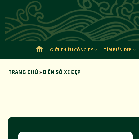
Bỏ
qua
nội
dung
GIỚI THIỆU CÔNG TY
TÌM BIỂN ĐẸP
TRANG
CHỦ
TRANG CHỦ
»
BIỂN SỐ XE ĐẸP