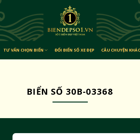
TƯ VẤN CHỌN BIỂN
ĐỔI BIỂN SỐ XE ĐẸP
CÂU CHUYỆN KHÁ
BIỂN SỐ 30B-03368