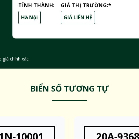
TỈNH THÀNH:
GIÁ THỊ TRƯỜNG:
*
Hà Nội
GIÁ LIÊN HỆ
 giá chính xác
BIỂN SỐ TƯƠNG TỰ
1N-10001
20A-936