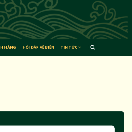
CH HÀNG
HỎI ĐÁP VỀ BIỂN
TIN TỨC