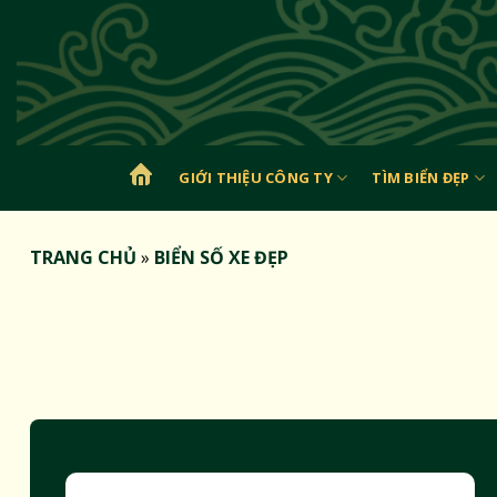
Bỏ
qua
nội
dung
GIỚI THIỆU CÔNG TY
TÌM BIỂN ĐẸP
TRANG
CHỦ
TRANG CHỦ
»
BIỂN SỐ XE ĐẸP