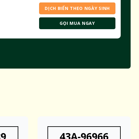
DỊCH BIỂN THEO NGÀY SINH
GỌI MUA NGAY
89
43A-96966