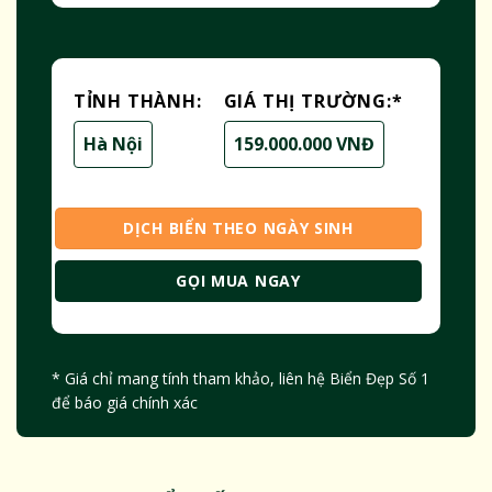
TỈNH THÀNH:
GIÁ THỊ TRƯỜNG:
*
Hà Nội
159.000.000 VNĐ
DỊCH BIỂN THEO NGÀY SINH
GỌI MUA NGAY
* Giá chỉ mang tính tham khảo, liên hệ Biển Đẹp Số 1
để báo giá chính xác