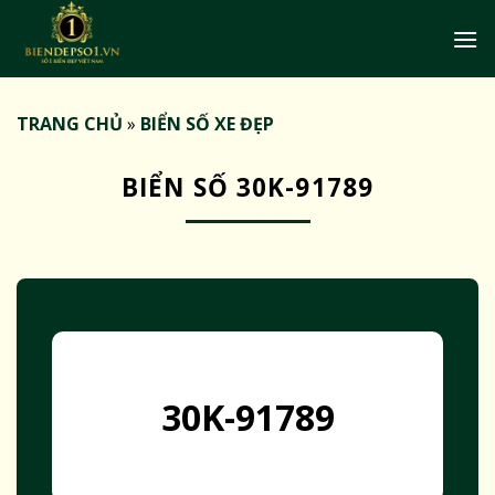
Bỏ
qua
nội
dung
TRANG CHỦ
»
BIỂN SỐ XE ĐẸP
BIỂN SỐ 30K-91789
30K-91789