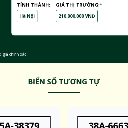
TỈNH THÀNH:
GIÁ THỊ TRƯỜNG:
*
Hà Nội
210.000.000 VNĐ
 giá chính xác
BIỂN SỐ TƯƠNG TỰ
5A-38379
38A-666