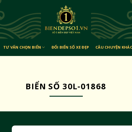
TƯ VẤN CHỌN BIỂN
ĐỔI BIỂN SỐ XE ĐẸP
CÂU CHUYỆN KHÁ
BIỂN SỐ 30L-01868