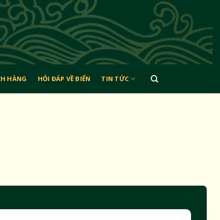
CH HÀNG
HỎI ĐÁP VỀ BIỂN
TIN TỨC