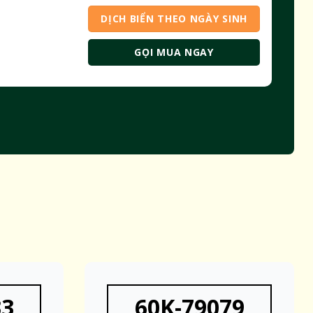
DỊCH BIỂN THEO NGÀY SINH
GỌI MUA NGAY
33
60K-79079