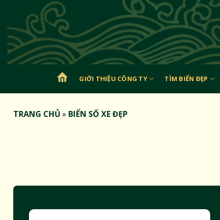
Bỏ
qua
nội
dung
GIỚI THIỆU CÔNG TY
TÌM BIỂN ĐẸP
TRANG
CHỦ
TRANG CHỦ
»
BIỂN SỐ XE ĐẸP