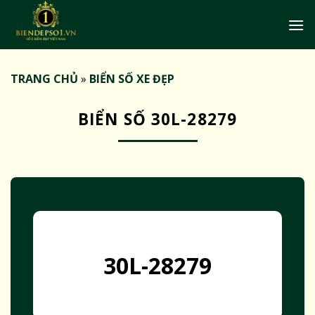
Bỏ
qua
nội
dung
TRANG CHỦ
»
BIỂN SỐ XE ĐẸP
BIỂN SỐ 30L-28279
30L-28279