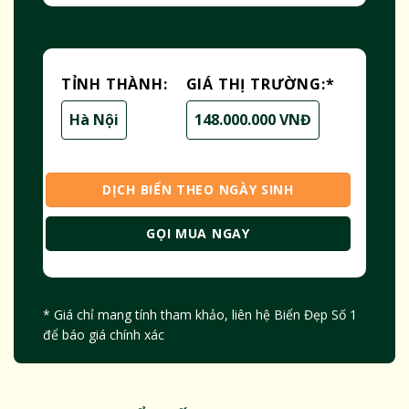
TỈNH THÀNH:
GIÁ THỊ TRƯỜNG:
*
Hà Nội
148.000.000 VNĐ
DỊCH BIỂN THEO NGÀY SINH
GỌI MUA NGAY
* Giá chỉ mang tính tham khảo, liên hệ Biển Đẹp Số 1
để báo giá chính xác