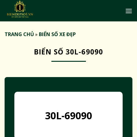
Bỏ
qua
nội
dung
TRANG CHỦ
»
BIỂN SỐ XE ĐẸP
BIỂN SỐ 30L-69090
30L-69090