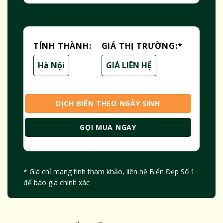
TỈNH THÀNH:
GIÁ THỊ TRƯỜNG:
*
Hà Nội
GIÁ LIÊN HỆ
DỊCH BIỂN THEO NGÀY SINH
GỌI MUA NGAY
* Giá chỉ mang tính tham khảo, liên hệ Biển Đẹp Số 1
để báo giá chính xác