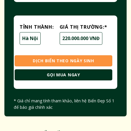
TỈNH THÀNH:
GIÁ THỊ TRƯỜNG:
*
Hà Nội
220.000.000 VNĐ
DỊCH BIỂN THEO NGÀY SINH
GỌI MUA NGAY
* Giá chỉ mang tính tham khảo, liên hệ Biển Đẹp Số 1
để báo giá chính xác