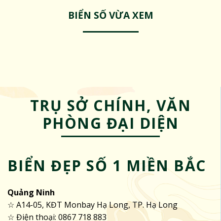
BIỂN SỐ VỪA XEM
TRỤ SỞ CHÍNH, VĂN
PHÒNG ĐẠI DIỆN
BIỂN ĐẸP SỐ 1 MIỀN BẮC
Quảng Ninh
☆ A14-05, KĐT Monbay Hạ Long, TP. Hạ Long
☆ Điện thoại: 0867 718 883