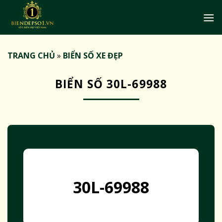
Bỏ
qua
nội
dung
TRANG CHỦ
»
BIỂN SỐ XE ĐẸP
BIỂN SỐ 30L-69988
30L-69988