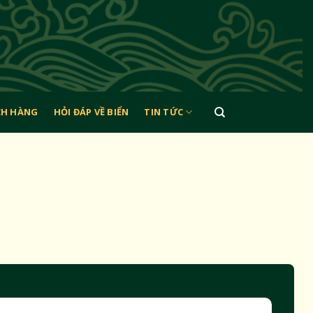
CH HÀNG
HỎI ĐÁP VỀ BIỂN
TIN TỨC