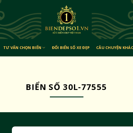
TƯ VẤN CHỌN BIỂN
ĐỔI BIỂN SỐ XE ĐẸP
CÂU CHUYỆN KHÁ
BIỂN SỐ 30L-77555