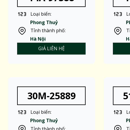
Loại biển:
L
Phong Thuỷ
P
Tỉnh thành phố:
T
Hà Nội
H
GIÁ LIÊN HỆ
30M-25889
5
Loại biển:
L
Phong Thuỷ
P
Tỉnh thành phố:
T