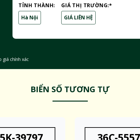
TỈNH THÀNH:
GIÁ THỊ TRƯỜNG:
*
Hà Nội
GIÁ LIÊN HỆ
 giá chính xác
BIỂN SỐ TƯƠNG TỰ
5K-39797
36C-555