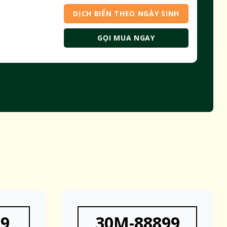
DỊCH BIỂN THEO NGÀY SINH
GỌI MUA NGAY
79
30M-88899