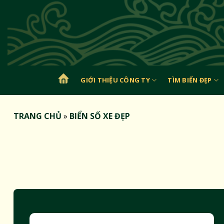
Bỏ
qua
nội
dung
GIỚI THIỆU CÔNG TY
TÌM BIỂN ĐẸP
TRANG
CHỦ
TRANG CHỦ
»
BIỂN SỐ XE ĐẸP