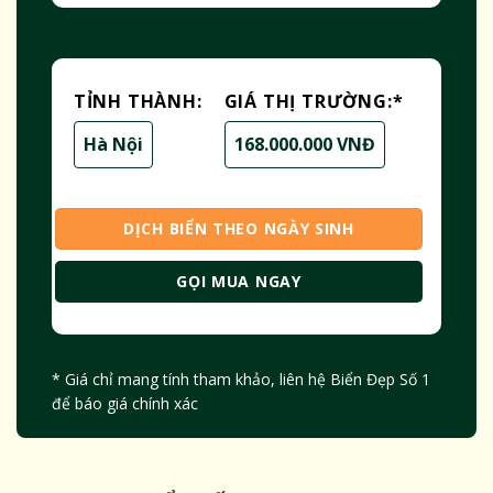
TỈNH THÀNH:
GIÁ THỊ TRƯỜNG:
*
Hà Nội
168.000.000 VNĐ
DỊCH BIỂN THEO NGÀY SINH
GỌI MUA NGAY
* Giá chỉ mang tính tham khảo, liên hệ Biển Đẹp Số 1
để báo giá chính xác