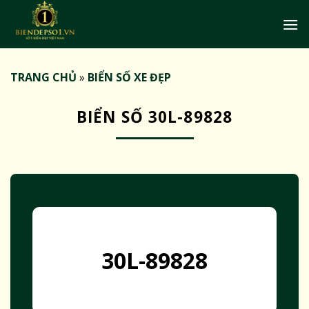
Bỏ
qua
nội
dung
TRANG CHỦ
»
BIỂN SỐ XE ĐẸP
BIỂN SỐ 30L-89828
30L-89828