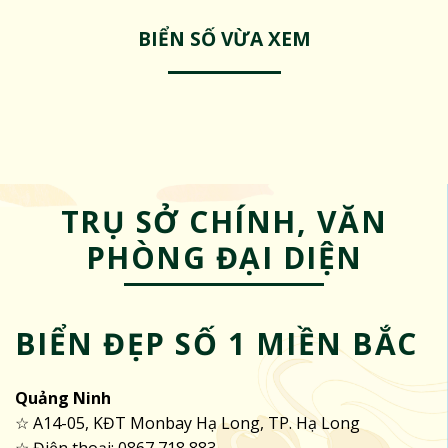
BIỂN SỐ VỪA XEM
TRỤ SỞ CHÍNH, VĂN
PHÒNG ĐẠI DIỆN
BIỂN ĐẸP SỐ 1 MIỀN BẮC
Quảng Ninh
☆ A14-05, KĐT Monbay Hạ Long, TP. Hạ Long