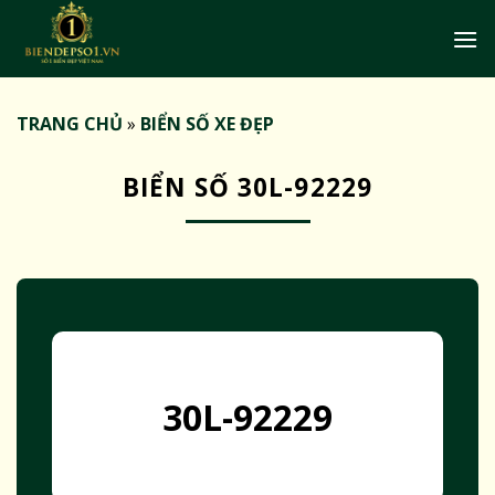
Bỏ
qua
nội
dung
TRANG CHỦ
»
BIỂN SỐ XE ĐẸP
BIỂN SỐ 30L-92229
30L-92229