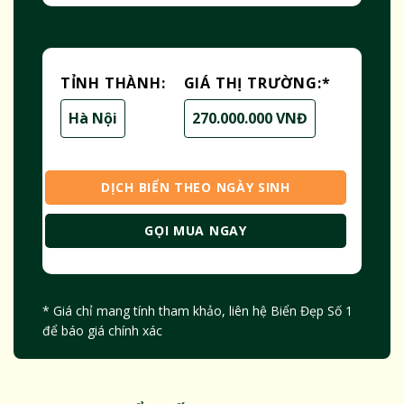
TỈNH THÀNH:
GIÁ THỊ TRƯỜNG:
*
Hà Nội
270.000.000 VNĐ
DỊCH BIỂN THEO NGÀY SINH
GỌI MUA NGAY
* Giá chỉ mang tính tham khảo, liên hệ Biển Đẹp Số 1
để báo giá chính xác