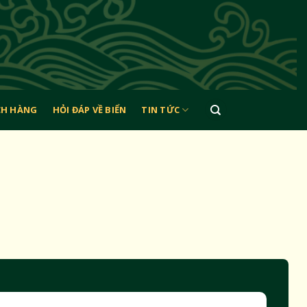
CH HÀNG
HỎI ĐÁP VỀ BIỂN
TIN TỨC