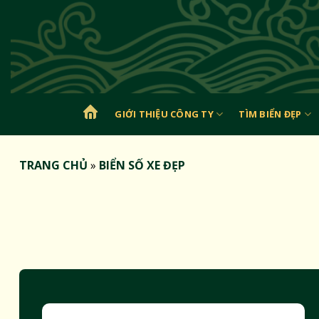
Bỏ
qua
nội
dung
GIỚI THIỆU CÔNG TY
TÌM BIỂN ĐẸP
TRANG
CHỦ
TRANG CHỦ
»
BIỂN SỐ XE ĐẸP