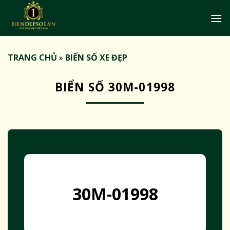
Bỏ
qua
nội
dung
TRANG CHỦ
»
BIỂN SỐ XE ĐẸP
BIỂN SỐ 30M-01998
30M-01998