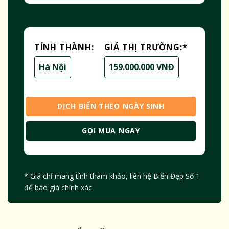
TỈNH THÀNH:
GIÁ THỊ TRƯỜNG:
*
Hà Nội
159.000.000 VNĐ
DỊCH BIỂN THEO NGÀY SINH
GỌI MUA NGAY
* Giá chỉ mang tính tham khảo, liên hệ Biển Đẹp Số 1
để báo giá chính xác