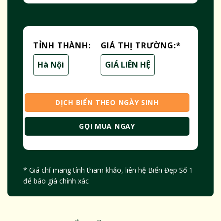
TỈNH THÀNH:
GIÁ THỊ TRƯỜNG:
*
Hà Nội
GIÁ LIÊN HỆ
DỊCH BIỂN THEO NGÀY SINH
GỌI MUA NGAY
* Giá chỉ mang tính tham khảo, liên hệ Biển Đẹp Số 1
để báo giá chính xác