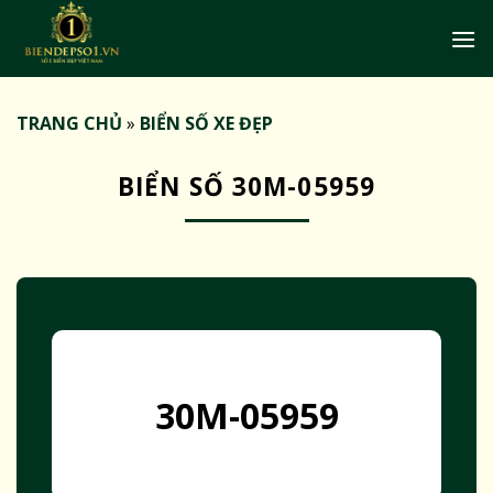
Bỏ
qua
nội
dung
TRANG CHỦ
»
BIỂN SỐ XE ĐẸP
BIỂN SỐ 30M-05959
30M-05959