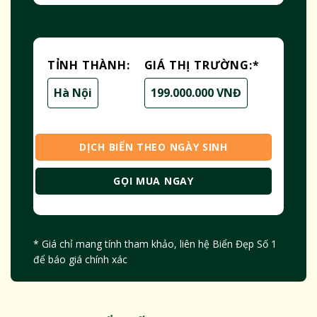
TỈNH THÀNH:
GIÁ THỊ TRƯỜNG:
*
Hà Nội
199.000.000 VNĐ
DỊCH BIỂN THEO NGÀY SINH
GỌI MUA NGAY
* Giá chỉ mang tính tham khảo, liên hệ Biển Đẹp Số 1
để báo giá chính xác