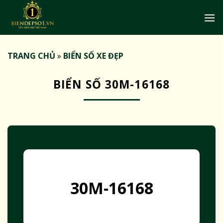
Bỏ
qua
nội
dung
TRANG CHỦ
»
BIỂN SỐ XE ĐẸP
BIỂN SỐ 30M-16168
30M-16168