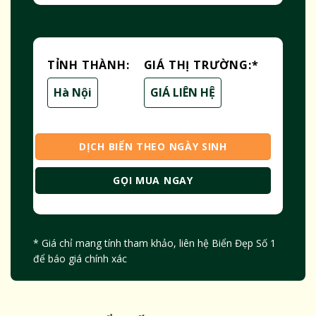
TỈNH THÀNH:
GIÁ THỊ TRƯỜNG:
*
Hà Nội
GIÁ LIÊN HỆ
DỊCH BIỂN THEO NGÀY SINH
GỌI MUA NGAY
* Giá chỉ mang tính tham khảo, liên hệ Biển Đẹp Số 1
để báo giá chính xác