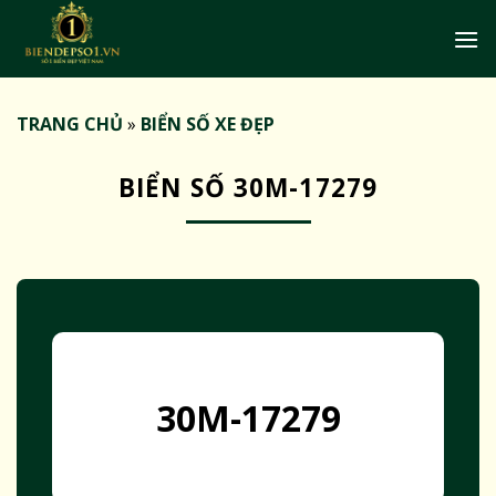
Bỏ
qua
nội
dung
TRANG CHỦ
»
BIỂN SỐ XE ĐẸP
BIỂN SỐ 30M-17279
30M-17279