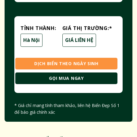
TỈNH THÀNH:
GIÁ THỊ TRƯỜNG:
*
Hà Nội
GIÁ LIÊN HỆ
DỊCH BIỂN THEO NGÀY SINH
GỌI MUA NGAY
* Giá chỉ mang tính tham khảo, liên hệ Biển Đẹp Số 1
để báo giá chính xác