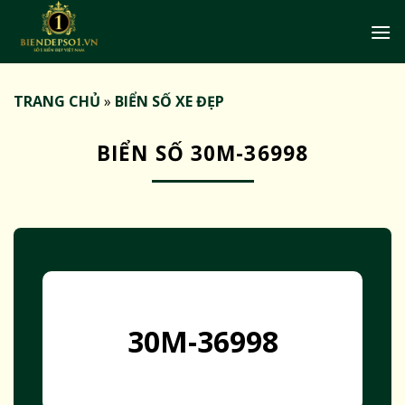
Bỏ
qua
nội
dung
TRANG CHỦ
»
BIỂN SỐ XE ĐẸP
BIỂN SỐ 30M-36998
30M-36998