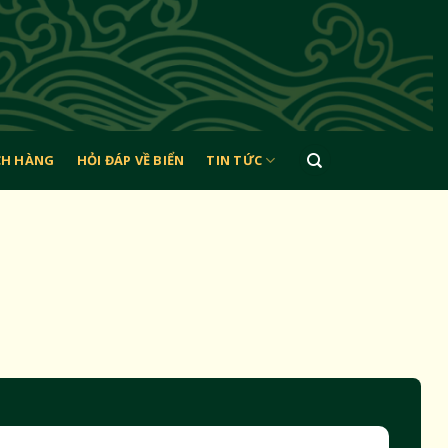
CH HÀNG
HỎI ĐÁP VỀ BIỂN
TIN TỨC