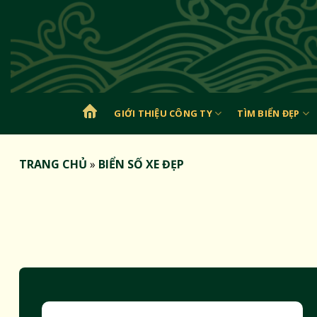
Bỏ
qua
nội
dung
GIỚI THIỆU CÔNG TY
TÌM BIỂN ĐẸP
TRANG
CHỦ
TRANG CHỦ
»
BIỂN SỐ XE ĐẸP