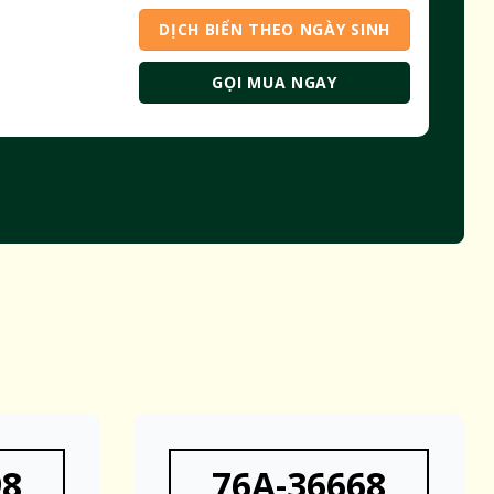
DỊCH BIỂN THEO NGÀY SINH
GỌI MUA NGAY
98
76A-36668