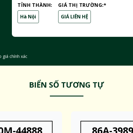
TỈNH THÀNH:
GIÁ THỊ TRƯỜNG:
*
Hà Nội
GIÁ LIÊN HỆ
 giá chính xác
BIỂN SỐ TƯƠNG TỰ
0M-44888
86A-398