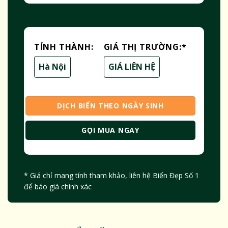
TỈNH THÀNH:
GIÁ THỊ TRƯỜNG:
*
Hà Nội
GIÁ LIÊN HỆ
DỊCH BIỂN THEO NGÀY SINH
GỌI MUA NGAY
* Giá chỉ mang tính tham khảo, liên hệ Biển Đẹp Số 1
để báo giá chính xác