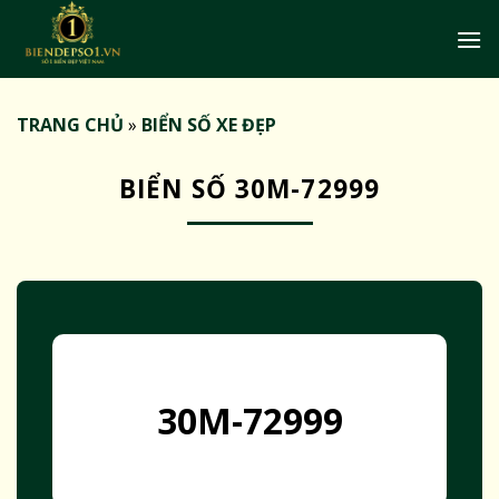
Bỏ
qua
nội
dung
TRANG CHỦ
»
BIỂN SỐ XE ĐẸP
BIỂN SỐ 30M-72999
30M-72999