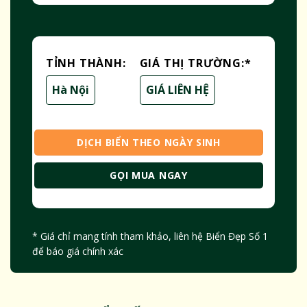
TỈNH THÀNH:
GIÁ THỊ TRƯỜNG:
*
Hà Nội
GIÁ LIÊN HỆ
DỊCH BIỂN THEO NGÀY SINH
GỌI MUA NGAY
* Giá chỉ mang tính tham khảo, liên hệ Biển Đẹp Số 1
để báo giá chính xác