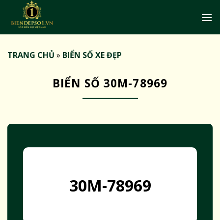
Bỏ
qua
nội
dung
TRANG CHỦ
»
BIỂN SỐ XE ĐẸP
BIỂN SỐ 30M-78969
30M-78969