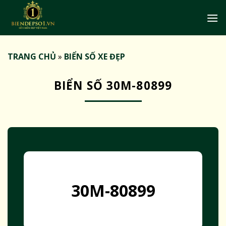
Bỏ
qua
nội
dung
TRANG CHỦ
»
BIỂN SỐ XE ĐẸP
BIỂN SỐ 30M-80899
30M-80899