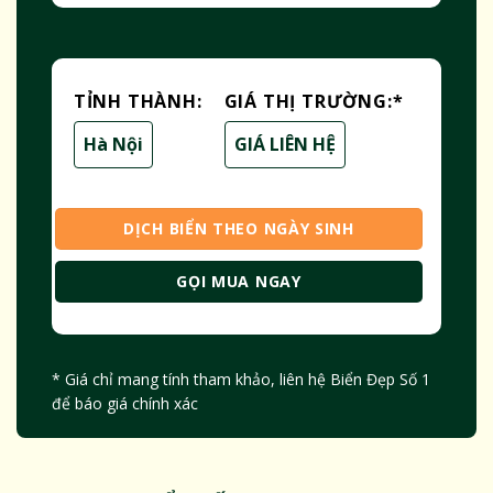
TỈNH THÀNH:
GIÁ THỊ TRƯỜNG:
*
Hà Nội
GIÁ LIÊN HỆ
DỊCH BIỂN THEO NGÀY SINH
GỌI MUA NGAY
* Giá chỉ mang tính tham khảo, liên hệ Biển Đẹp Số 1
để báo giá chính xác