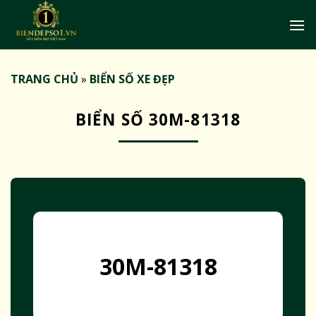
Bỏ
qua
nội
dung
TRANG CHỦ
»
BIỂN SỐ XE ĐẸP
BIỂN SỐ 30M-81318
30M-81318