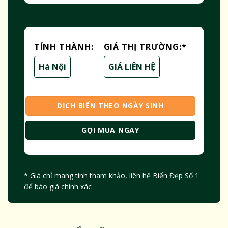
TỈNH THÀNH:
GIÁ THỊ TRƯỜNG:
*
Hà Nội
GIÁ LIÊN HỆ
DỊCH BIỂN THEO NGÀY SINH
GỌI MUA NGAY
* Giá chỉ mang tính tham khảo, liên hệ Biển Đẹp Số 1
để báo giá chính xác