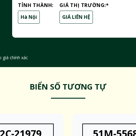
TỈNH THÀNH:
GIÁ THỊ TRƯỜNG:
*
Hà Nội
GIÁ LIÊN HỆ
 giá chính xác
BIỂN SỐ TƯƠNG TỰ
2C-21979
51M-556