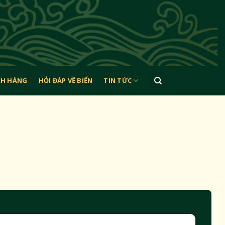
CH HÀNG
HỎI ĐÁP VỀ BIỂN
TIN TỨC