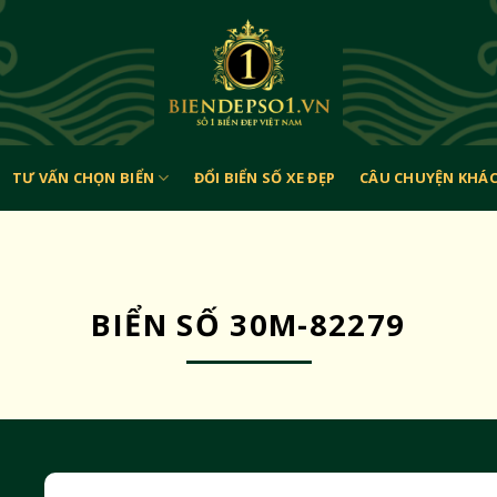
TƯ VẤN CHỌN BIỂN
ĐỔI BIỂN SỐ XE ĐẸP
CÂU CHUYỆN KHÁ
BIỂN SỐ 30M-82279