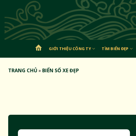
Bỏ
qua
nội
dung
GIỚI THIỆU CÔNG TY
TÌM BIỂN ĐẸP
TRANG
CHỦ
TRANG CHỦ
»
BIỂN SỐ XE ĐẸP