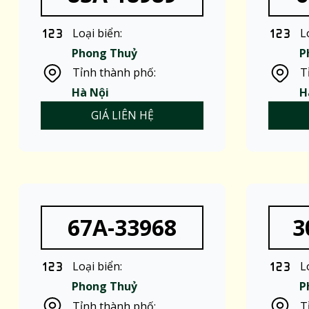
Loại biển:
L
Phong Thuỷ
P
Tỉnh thành phố:
T
Hà Nội
H
GIÁ LIÊN HỆ
67A-33968
3
Loại biển:
L
Phong Thuỷ
P
Tỉnh thành phố:
T