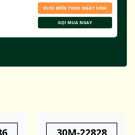
DỊCH BIỂN THEO NGÀY SINH
GỌI MUA NGAY
86
30M-22828