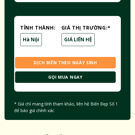
TỈNH THÀNH:
GIÁ THỊ TRƯỜNG:
*
Hà Nội
GIÁ LIÊN HỆ
DỊCH BIỂN THEO NGÀY SINH
GỌI MUA NGAY
* Giá chỉ mang tính tham khảo, liên hệ Biển Đẹp Số 1
để báo giá chính xác