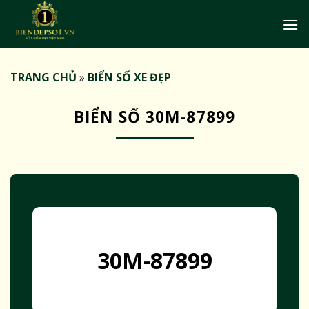
Bỏ
qua
nội
dung
TRANG CHỦ
»
BIỂN SỐ XE ĐẸP
BIỂN SỐ 30M-87899
30M-87899