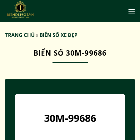
Bỏ
qua
nội
dung
TRANG CHỦ
»
BIỂN SỐ XE ĐẸP
BIỂN SỐ 30M-99686
30M-99686