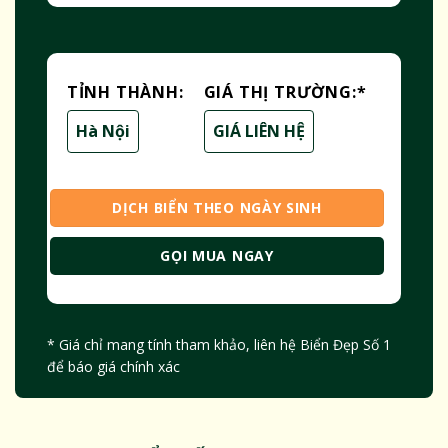
TỈNH THÀNH:
GIÁ THỊ TRƯỜNG:
*
Hà Nội
GIÁ LIÊN HỆ
DỊCH BIỂN THEO NGÀY SINH
GỌI MUA NGAY
* Giá chỉ mang tính tham khảo, liên hệ Biển Đẹp Số 1
để báo giá chính xác