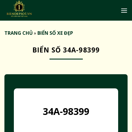
Bỏ
qua
nội
dung
TRANG CHỦ
»
BIỂN SỐ XE ĐẸP
BIỂN SỐ 34A-98399
34A-98399