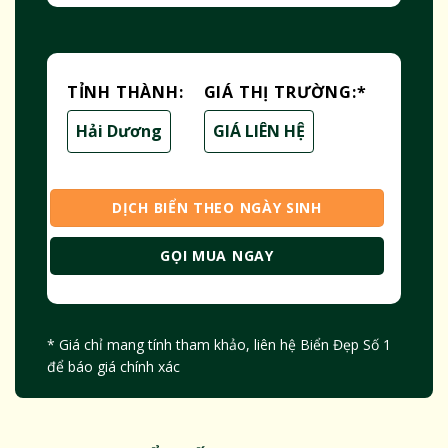
TỈNH THÀNH:
GIÁ THỊ TRƯỜNG:
*
Hải Dương
GIÁ LIÊN HỆ
DỊCH BIỂN THEO NGÀY SINH
GỌI MUA NGAY
* Giá chỉ mang tính tham khảo, liên hệ Biển Đẹp Số 1
để báo giá chính xác