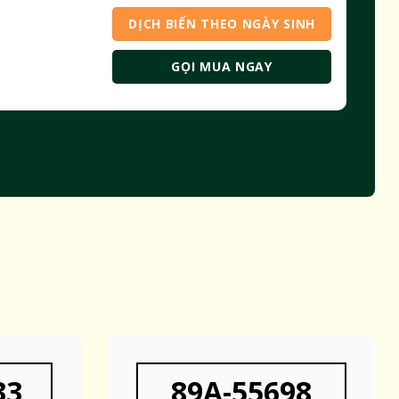
DỊCH BIỂN THEO NGÀY SINH
GỌI MUA NGAY
33
89A-55698