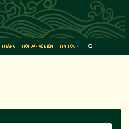
CH HÀNG
HỎI ĐÁP VỀ BIỂN
TIN TỨC