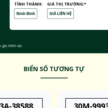
TỈNH THÀNH:
GIÁ THỊ TRƯỜNG:
*
Ninh Bình
GIÁ LIÊN HỆ
 giá chính xác
BIỂN SỐ TƯƠNG TỰ
3A-38588
30M-999