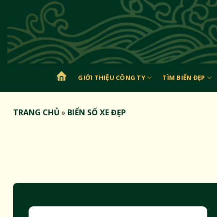
Bỏ
qua
nội
dung
GIỚI THIỆU CÔNG TY
TÌM BIỂN ĐẸP
TRANG
CHỦ
TRANG CHỦ
»
BIỂN SỐ XE ĐẸP