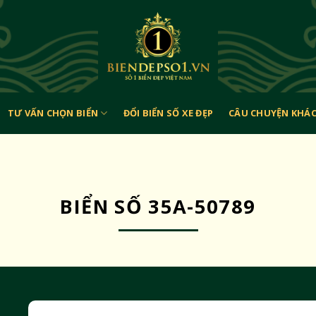
TƯ VẤN CHỌN BIỂN
ĐỔI BIỂN SỐ XE ĐẸP
CÂU CHUYỆN KHÁ
BIỂN SỐ 35A-50789