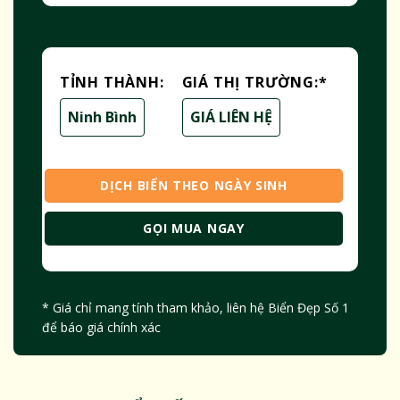
TỈNH THÀNH:
GIÁ THỊ TRƯỜNG:
*
Ninh Bình
GIÁ LIÊN HỆ
DỊCH BIỂN THEO NGÀY SINH
GỌI MUA NGAY
* Giá chỉ mang tính tham khảo, liên hệ Biển Đẹp Số 1
để báo giá chính xác