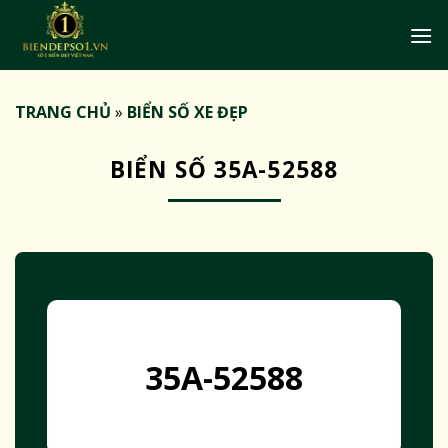
Bỏ
qua
nội
dung
TRANG CHỦ
»
BIỂN SỐ XE ĐẸP
BIỂN SỐ 35A-52588
35A-52588