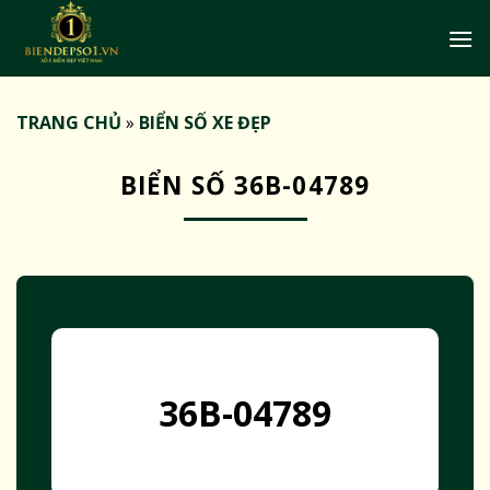
Bỏ
qua
nội
dung
TRANG CHỦ
»
BIỂN SỐ XE ĐẸP
BIỂN SỐ 36B-04789
36B-04789