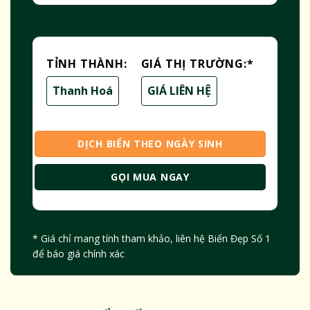
TỈNH THÀNH:
GIÁ THỊ TRƯỜNG:
*
Thanh Hoá
GIÁ LIÊN HỆ
DỊCH BIỂN THEO NGÀY SINH
GỌI MUA NGAY
* Giá chỉ mang tính tham khảo, liên hệ Biển Đẹp Số 1
để báo giá chính xác