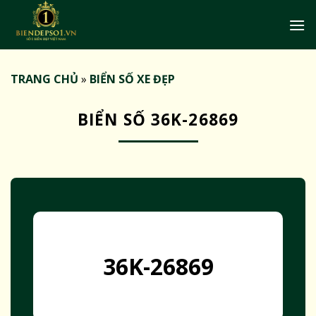
Bỏ
qua
nội
dung
TRANG CHỦ
»
BIỂN SỐ XE ĐẸP
BIỂN SỐ 36K-26869
36K-26869