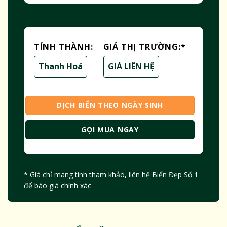
TỈNH THÀNH:
GIÁ THỊ TRƯỜNG:
*
Thanh Hoá
GIÁ LIÊN HỆ
DỊCH BIỂN THEO NGÀY SINH
GỌI MUA NGAY
* Giá chỉ mang tính tham khảo, liên hệ Biển Đẹp Số 1
để báo giá chính xác