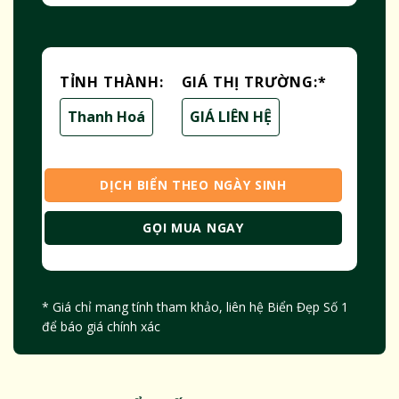
TỈNH THÀNH:
GIÁ THỊ TRƯỜNG:
*
Thanh Hoá
GIÁ LIÊN HỆ
DỊCH BIỂN THEO NGÀY SINH
GỌI MUA NGAY
* Giá chỉ mang tính tham khảo, liên hệ Biển Đẹp Số 1
để báo giá chính xác