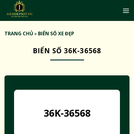
Bỏ
qua
nội
dung
TRANG CHỦ
»
BIỂN SỐ XE ĐẸP
BIỂN SỐ 36K-36568
36K-36568