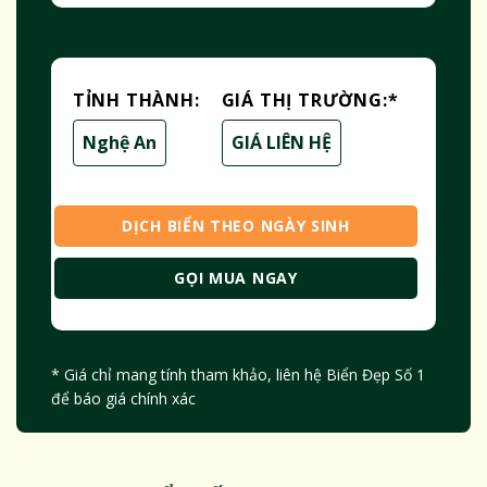
TỈNH THÀNH:
GIÁ THỊ TRƯỜNG:
*
Nghệ An
GIÁ LIÊN HỆ
DỊCH BIỂN THEO NGÀY SINH
GỌI MUA NGAY
* Giá chỉ mang tính tham khảo, liên hệ Biển Đẹp Số 1
để báo giá chính xác