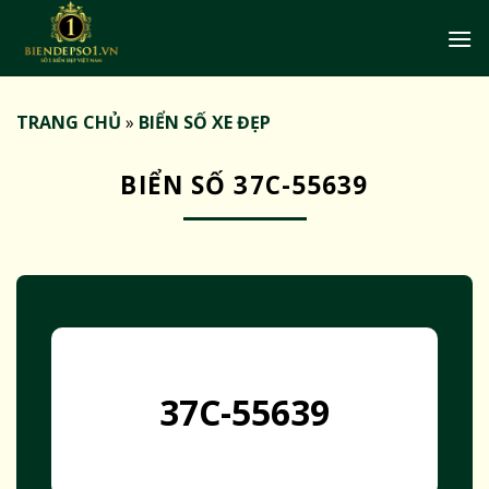
Bỏ
qua
nội
dung
TRANG CHỦ
»
BIỂN SỐ XE ĐẸP
BIỂN SỐ 37C-55639
37C-55639