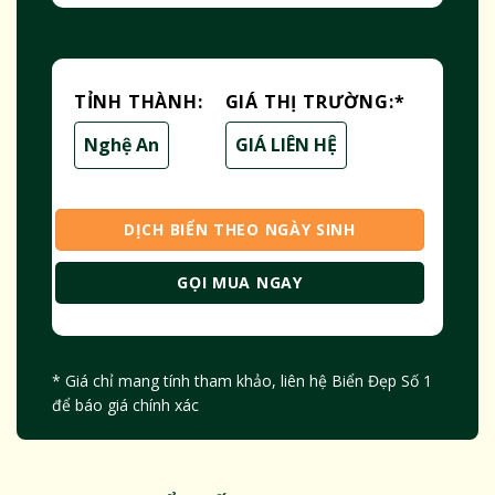
TỈNH THÀNH:
GIÁ THỊ TRƯỜNG:
*
Nghệ An
GIÁ LIÊN HỆ
DỊCH BIỂN THEO NGÀY SINH
GỌI MUA NGAY
* Giá chỉ mang tính tham khảo, liên hệ Biển Đẹp Số 1
để báo giá chính xác