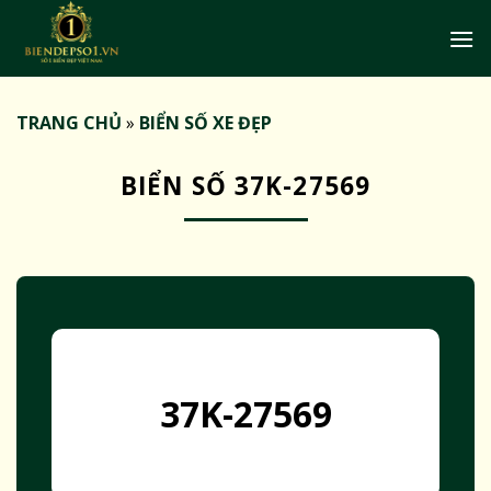
Bỏ
qua
nội
dung
TRANG CHỦ
»
BIỂN SỐ XE ĐẸP
BIỂN SỐ 37K-27569
37K-27569