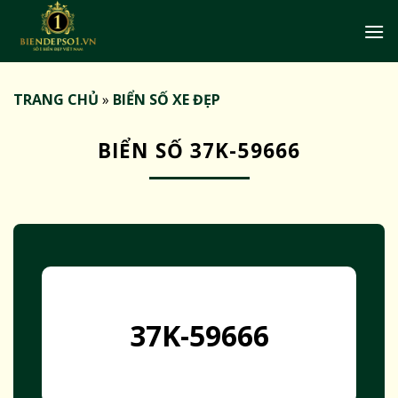
Bỏ
qua
nội
dung
TRANG CHỦ
»
BIỂN SỐ XE ĐẸP
BIỂN SỐ 37K-59666
37K-59666