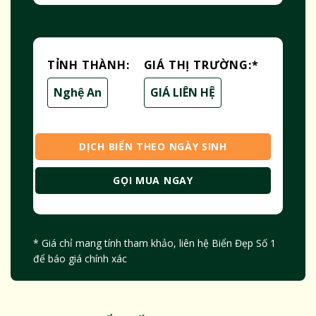
TỈNH THÀNH:
GIÁ THỊ TRƯỜNG:
*
Nghệ An
GIÁ LIÊN HỆ
DỊCH BIỂN THEO NGÀY SINH
GỌI MUA NGAY
* Giá chỉ mang tính tham khảo, liên hệ Biển Đẹp Số 1
để báo giá chính xác