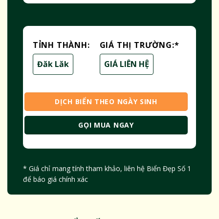
TỈNH THÀNH:
GIÁ THỊ TRƯỜNG:
*
Đăk Lăk
GIÁ LIÊN HỆ
DỊCH BIỂN THEO NGÀY SINH
GỌI MUA NGAY
* Giá chỉ mang tính tham khảo, liên hệ Biển Đẹp Số 1
để báo giá chính xác