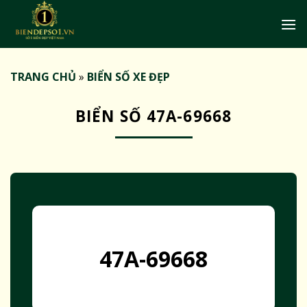
Bỏ
qua
nội
dung
TRANG CHỦ
»
BIỂN SỐ XE ĐẸP
BIỂN SỐ 47A-69668
47A-69668