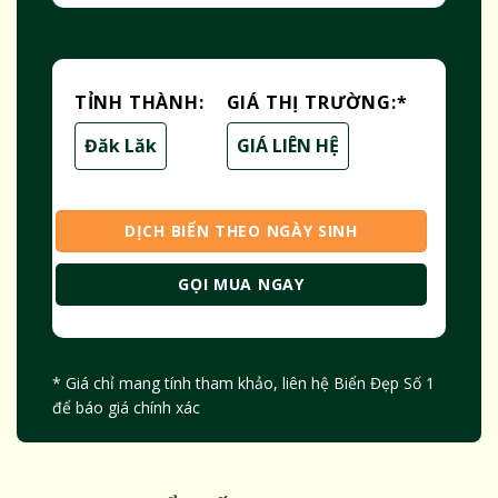
TỈNH THÀNH:
GIÁ THỊ TRƯỜNG:
*
Đăk Lăk
GIÁ LIÊN HỆ
DỊCH BIỂN THEO NGÀY SINH
GỌI MUA NGAY
* Giá chỉ mang tính tham khảo, liên hệ Biển Đẹp Số 1
để báo giá chính xác