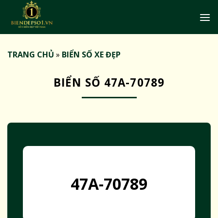
Bỏ
qua
nội
dung
TRANG CHỦ
»
BIỂN SỐ XE ĐẸP
BIỂN SỐ 47A-70789
47A-70789