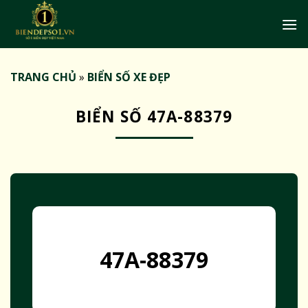
Bỏ
qua
nội
dung
TRANG CHỦ
»
BIỂN SỐ XE ĐẸP
BIỂN SỐ 47A-88379
47A-88379