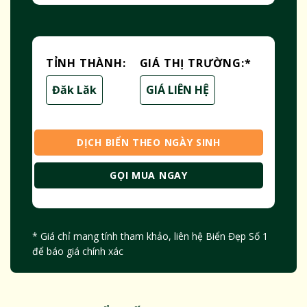
TỈNH THÀNH:
GIÁ THỊ TRƯỜNG:
*
Đăk Lăk
GIÁ LIÊN HỆ
DỊCH BIỂN THEO NGÀY SINH
GỌI MUA NGAY
* Giá chỉ mang tính tham khảo, liên hệ Biển Đẹp Số 1
để báo giá chính xác