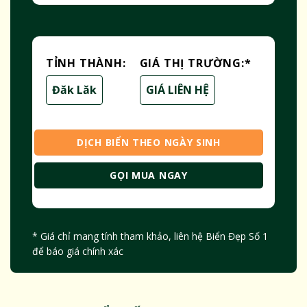
TỈNH THÀNH:
GIÁ THỊ TRƯỜNG:
*
Đăk Lăk
GIÁ LIÊN HỆ
DỊCH BIỂN THEO NGÀY SINH
GỌI MUA NGAY
* Giá chỉ mang tính tham khảo, liên hệ Biển Đẹp Số 1
để báo giá chính xác