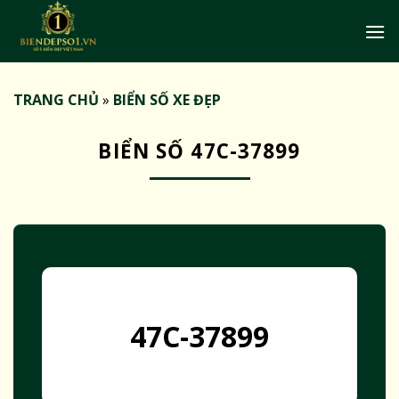
Bỏ
qua
nội
dung
TRANG CHỦ
»
BIỂN SỐ XE ĐẸP
BIỂN SỐ 47C-37899
47C-37899