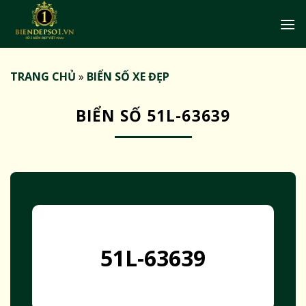
Bỏ
qua
nội
dung
TRANG CHỦ
»
BIỂN SỐ XE ĐẸP
BIỂN SỐ 51L-63639
51L-63639