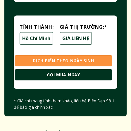
TỈNH THÀNH:
GIÁ THỊ TRƯỜNG:
*
Hồ Chí Minh
GIÁ LIÊN HỆ
DỊCH BIỂN THEO NGÀY SINH
GỌI MUA NGAY
* Giá chỉ mang tính tham khảo, liên hệ Biển Đẹp Số 1
để báo giá chính xác