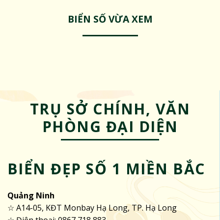
BIỂN SỐ VỪA XEM
TRỤ SỞ CHÍNH, VĂN
PHÒNG ĐẠI DIỆN
BIỂN ĐẸP SỐ 1 MIỀN BẮC
Quảng Ninh
☆ A14-05, KĐT Monbay Hạ Long, TP. Hạ Long