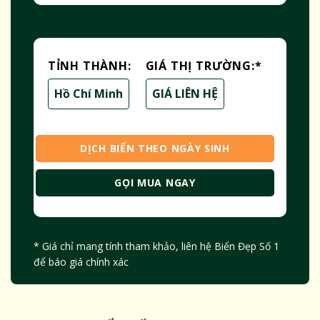
TỈNH THÀNH:
GIÁ THỊ TRƯỜNG:
*
Hồ Chí Minh
GIÁ LIÊN HỆ
DỊCH BIỂN THEO NGÀY SINH
GỌI MUA NGAY
* Giá chỉ mang tính tham khảo, liên hệ Biển Đẹp Số 1
để báo giá chính xác