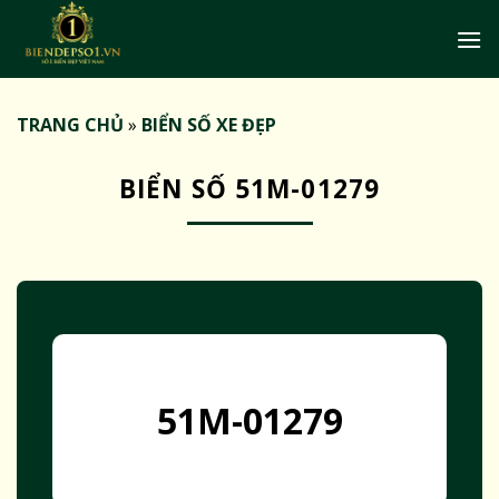
Bỏ
qua
nội
dung
TRANG CHỦ
»
BIỂN SỐ XE ĐẸP
BIỂN SỐ 51M-01279
51M-01279