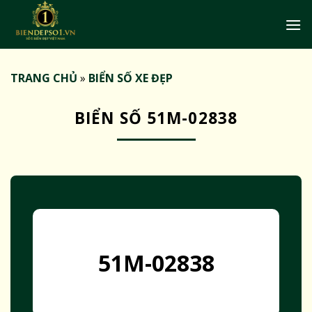
Bỏ
qua
nội
dung
TRANG CHỦ
»
BIỂN SỐ XE ĐẸP
BIỂN SỐ 51M-02838
51M-02838