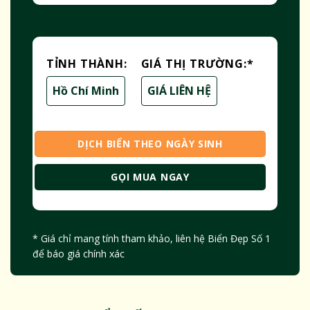
TỈNH THÀNH:
GIÁ THỊ TRƯỜNG:
*
Hồ Chí Minh
GIÁ LIÊN HỆ
DỊCH BIỂN THEO NGÀY SINH
GỌI MUA NGAY
* Giá chỉ mang tính tham khảo, liên hệ Biển Đẹp Số 1
để báo giá chính xác